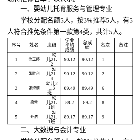
一、婴幼儿托育服务与管理专业
学校分配名额
5
人，按
3
%推荐
5
人，有
5
人符合推免条件第一款第
4
类，共计
5
人。
学业
总成
序号
姓名
班级
平均
名次
备注
绩
成绩
幼
1
儿2
1.
90.12
90.12
1
徐玉婷
2
幼
2
儿2
1.
90.12
90.12
2
张胜利
4
幼儿2
3
1.3
89.49
89.49
6
张娅楠
班
幼
4
儿2
1.
89.2
89.2
8
梁蓉
1
班
幼
5
儿2
1.
89.17
89.17
9
齐洁
1
班
二、大数据与会计专业