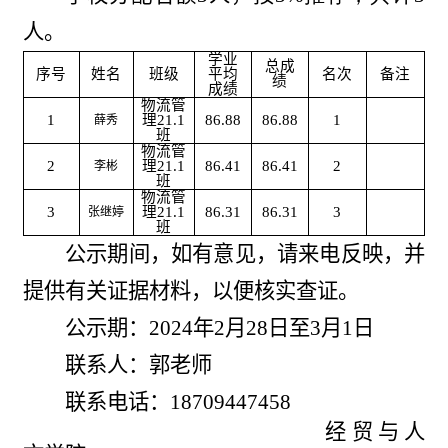
人。
学业
总成
序号
姓名
班级
平均
名次
备注
绩
成绩
物流管
1
理2
1.1
86.88
86.88
1
薛秀
班
物流管
2
理2
1.1
86.41
86.41
2
李彬
班
物流管
3
理2
1.1
86.31
86.31
3
张继婷
班
公示期间，如有意见，请来电反映，并
提供有关证据材料，以便核实查证。
公示期：202
4
年
2
月
28
日至
3
月
1
日
联系人：郭老师
联系电话：
18709447458
经贸与人