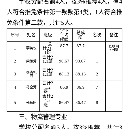
学校分配名额
4
人，按
3
%推荐
4
人，有
4
人符合推免条件第一款款第4类，1人符合推
免条件第二款，共计
5
人。
学业
总成
序号
姓名
班级
平均
名次
备注
绩
成绩
会
87.7
87.7
互联网
1
计2
1.
李美悦
+国赛
1
班
会计2
2
90.67
90.67
1
1.1
班
柴芳芳
会计2
多杰扎
3
88.13
88.13
2
1.1
班
西
会计2
4
1.2
86.9
86.9
7
马全芳
班
会计2
1.2
5
86.47
86.47
8
韩振阳
班
三、物流管理专业
学校分配名额
3
人，按
3
%推荐，共计
3