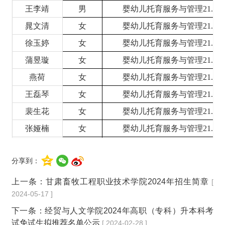
王李靖
男
婴幼儿托育服务与管理
21.1
晁文清
女
婴幼儿托育服务与管理
21.1
徐玉婷
女
婴幼儿托育服务与管理
21.2
蒲昱璇
女
婴幼儿托育服务与管理
21.2
燕荷
女
婴幼儿托育服务与管理
21.2
王磊琴
女
婴幼儿托育服务与管理
21.3
裴生花
女
婴幼儿托育服务与管理
21.3
张娅楠
女
婴幼儿托育服务与管理
21.3
王梅霞
女
婴幼儿托育服务与管理
21.3
分享到：
王凯玉
女
婴幼儿托育服务与管理
21.4
张胜利
女
婴幼儿托育服务与管理
21.4
上一条：
甘肃畜牧工程职业技术学院2024年招生简章
[
2024-05-17 ]
李春
英
女
婴幼儿托育服务与管理
21.4
下一条：
经贸与人文学院2024年高职（专科）升本科考
司环环
女
婴幼儿托育服务与管理
21.4
试免试生拟推荐名单公示
[ 2024-02-28 ]